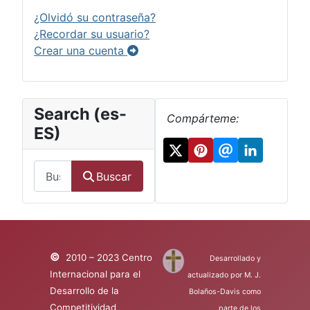
¿Olvidó su contraseña?
¿Recordar su usuario?
Crear una cuenta
Search (es-
Compárteme:
ES)
Search
Buscar
©
2010 – 2023 Centro
Desarrollado y
Internacional para el
actualizado por M. J.
Desarrollo de la
Bolaños-Davis como
Competitividad
parte de los