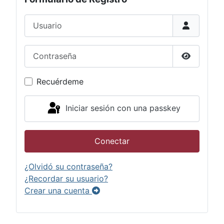
Usuario
Contraseña
Mostrar 
Recuérdeme
Iniciar sesión con una passkey
Conectar
¿Olvidó su contraseña?
¿Recordar su usuario?
Crear una cuenta